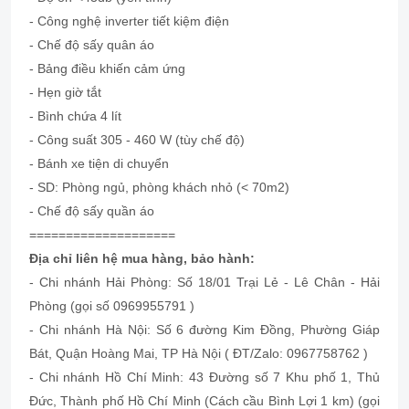
- Công nghệ inverter tiết kiệm điện
- Chế độ sấy quân áo
- Bảng điều khiến cảm ứng
- Hẹn giờ tắt
- Bình chứa 4 lít
- Công suất 305 - 460 W (tùy chế độ)
- Bánh xe tiện di chuyển
- SD: Phòng ngủ, phòng khách nhỏ (< 70m2)
- Chế độ sấy quần áo
====================
Địa chỉ liên hệ mua hàng, bảo hành:
- Chi nhánh Hải Phòng: Số 18/01 Trại Lẻ - Lê Chân - Hải
Phòng (gọi số 0969955791 )
- Chi nhánh Hà Nội: Số 6 đường Kim Đồng, Phường Giáp
Bát, Quận Hoàng Mai, TP Hà Nội ( ĐT/Zalo: 0967758762 )
- Chi nhánh Hồ Chí Minh: 43 Đường số 7 Khu phố 1, Thủ
Đức, Thành phố Hồ Chí Minh (Cách cầu Bình Lợi 1 km) (gọi