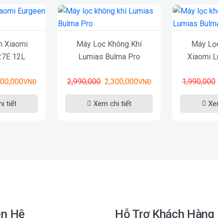
m Xiaomi
Máy Lọc Không Khí
Máy Lọ
27E 12L
Lumias Bulma Pro
Xiaomi 
700,000
2,990,000
2,300,000
1,990,000
VNĐ
VNĐ
i tiết
Xem chi tiết
Xem
ên Hệ
Hỗ Trợ Khách Hàng