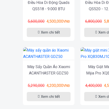
Điều Hòa Di Động Quads
Điều Hòa Di 
QS518 - 9.000 BTU
QS520 - 12
5,600,000
4,500,000
6,800,000
5,
VNĐ
Xem chi tiết
Xem ch
Máy Sấy Quần Áo Xiaomi
Máy Giặt Mi
ACANTHASTER GDZ50
Mijia Pro X
5,290,000
4,200,000
4,400,000
4,
VNĐ
Xem chi tiết
Xem ch