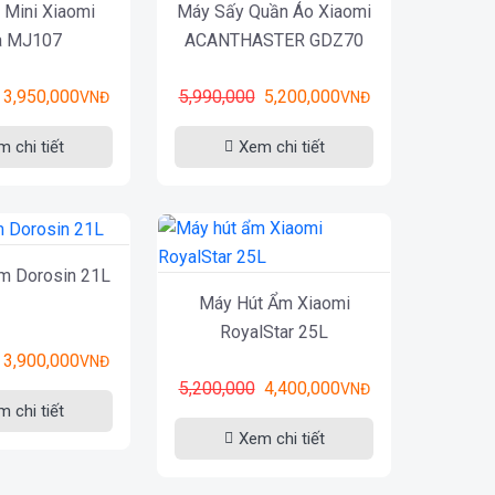
 Mini Xiaomi
Máy Sấy Quần Áo Xiaomi
ia MJ107
ACANTHASTER GDZ70
3,950,000
5,990,000
5,200,000
VNĐ
VNĐ
 chi tiết
Xem chi tiết
m Dorosin 21L
Máy Hút Ẩm Xiaomi
RoyalStar 25L
3,900,000
VNĐ
5,200,000
4,400,000
VNĐ
 chi tiết
Xem chi tiết