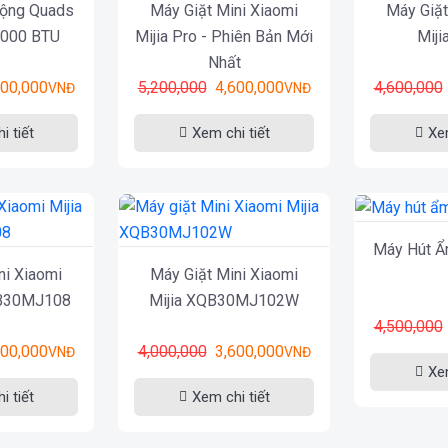
Động Quads
Máy Giặt Mini Xiaomi
Máy Giặt
.000 BTU
Mijia Pro - Phiên Bản Mới
Mij
Nhất
800,000
5,200,000
4,600,000
4,600,000
VNĐ
VNĐ
i tiết
Xem chi tiết
Xem
Máy Hút Ẩ
ni Xiaomi
Máy Giặt Mini Xiaomi
QB30MJ108
Mijia XQB30MJ102W
4,500,000
500,000
4,000,000
3,600,000
VNĐ
VNĐ
Xem
i tiết
Xem chi tiết