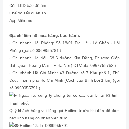
Đèn LED báo độ ẩm
Chế độ sấy quần áo
App Mihome
====================
Địa chỉ liên hệ mua hàng, bảo hành:
- Chi nhánh Hải Phòng: Số 18/01 Trại Lẻ - Lê Chân - Hải
Phòng (gọi số 0969955791 )
- Chi nhánh Hà Nội: Số 6 đường Kim Đồng, Phường Giáp
Bát, Quận Hoàng Mai, TP Hà Nội ( ĐT/Zalo: 0967758762 )
- Chi nhánh Hồ Chí Minh: 43 Đường số 7 Khu phố 1, Thủ
Đức, Thành phố Hồ Chí Minh (Cách cầu Bình Lợi 1 km) (gọi
số 0969955791 ).
Ngoài ra, công ty chúng tôi có các đại lý tại 63 tỉnh,
thành phố.
Quý khách hàng vui lòng gọi Hotline trước khi đến để đảm
bảo kho hàng có nhân viên trực.
Hotline/ Zalo: 0969955791