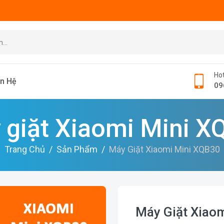
Hot
ên Hệ
09
 giặt Xiaomi Mini X
Trang Chủ
Sản Phẩm
Máy Giặt Xiaomi Mini XQB30
Máy Giặt Xiao