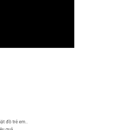
ặt đồ trẻ em...
iệu quả