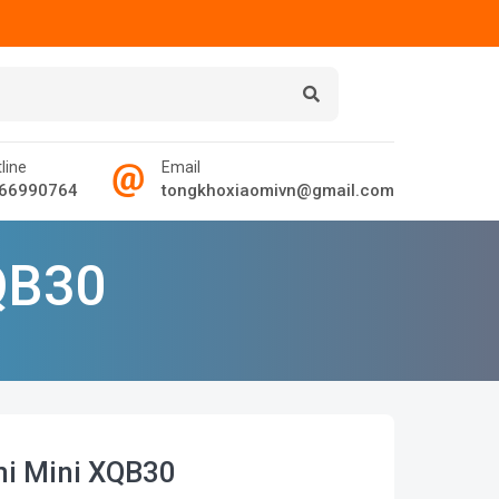
line
Email
66990764
tongkhoxiaomivn@gmail.com
QB30
mi Mini XQB30