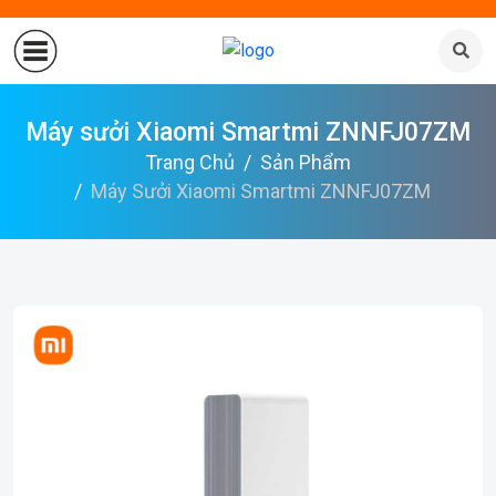
Máy sưởi Xiaomi Smartmi ZNNFJ07ZM
Trang Chủ
Sản Phẩm
Máy Sưởi Xiaomi Smartmi ZNNFJ07ZM