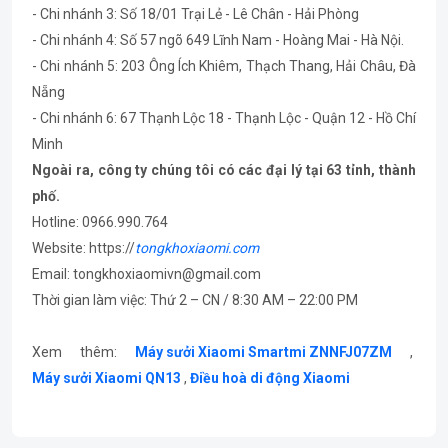
- Chi nhánh 3: Số 18/01 Trại Lẻ - Lê Chân - Hải Phòng
- Chi nhánh 4: Số 57 ngõ 649 Lĩnh Nam - Hoàng Mai - Hà Nội.
- Chi nhánh 5: 203 Ông Ích Khiêm, Thạch Thang, Hải Châu, Đà
Nẵng
- Chi nhánh 6: 67 Thạnh Lộc 18 - Thạnh Lộc - Quận 12 - Hồ Chí
Minh
Ngoài ra, công ty chúng tôi có các đại lý tại 63 tỉnh, thành
phố.
Hotline: 0966.990.764
Website: https://
tongkhoxiaomi.com
Email: tongkhoxiaomivn@gmail.com
Thời gian làm việc: Thứ 2 – CN / 8:30 AM – 22:00 PM
Xem thêm:
Máy sưởi Xiaomi Smartmi ZNNFJ07ZM
,
Máy sưởi Xiaomi QN13
,
Điều hoà di động Xiaomi