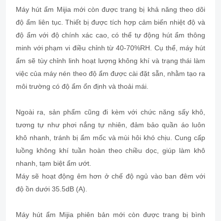
Máy hút ẩm Mijia mới còn được trang bị khả năng theo dõi
độ ẩm liên tục. Thiết bị được tích hợp cảm biến nhiệt độ và
độ ẩm với độ chính xác cao, có thể tự động hút ẩm thông
minh với phạm vi điều chỉnh từ 40-70%RH. Cụ thể, máy hút
ẩm sẽ tùy chỉnh linh hoạt lượng không khí và trạng thái làm
việc của máy nén theo độ ẩm được cài đặt sẵn, nhằm tạo ra
môi trường có độ ẩm ổn định và thoải mái.
Ngoài ra, sản phẩm cũng đi kèm với chức năng sấy khô,
tương tự như phơi nắng tự nhiên, đảm bảo quần áo luôn
khô nhanh, tránh bị ẩm mốc và mùi hôi khó chịu. Cung cấp
luồng không khí tuần hoàn theo chiều dọc, giúp làm khô
nhanh, tạm biệt ẩm ướt.
Máy sẽ hoạt động êm hơn ở chế độ ngủ vào ban đêm với
độ ồn dưới 35.5dB (A).
Máy hút ẩm Mijia phiên bản mới còn được trang bị bình