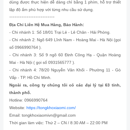
dùng được thực hiện dễ dàng chỉ bằng 1 phím, hỗ trợ thiết
lập độ ẩm phù hợp với từng nhu cầu sử dụng.
--------------------------
Địa Chỉ Liên Hệ Mua Hàng, Bảo Hành:
- Chi nhánh 1: Số 18/01 Trại Lẻ - Lê Chân - Hải Phòng.
- Chi nhánh 2: Ngõ 649 Lĩnh Nam - Hoàng Mai - Hà Nội (gọi
số 0966990764 ).
- Chi nhánh 3: Số 9 ngõ 60 Định Công Hạ - Quận Hoàng
Mai - Hà Nội ( gọi số 0931565777 ).
- Chi nhánh 4: 78/20 Nguyễn Văn Khối - Phường 11 - Gò
Vấp - TP. Hồ Chí Minh.
Ngoài ra, công ty chúng tôi có các đại lý tại 63 tỉnh,
thành phố.
Hotline: 0966990764
Website:
https://tongkhoxiaomi.com/
Email: tongkhoxiaomivn@gmail.com
Thời gian làm việc: Thứ 2 – CN / 8:30 AM – 22:00 PM