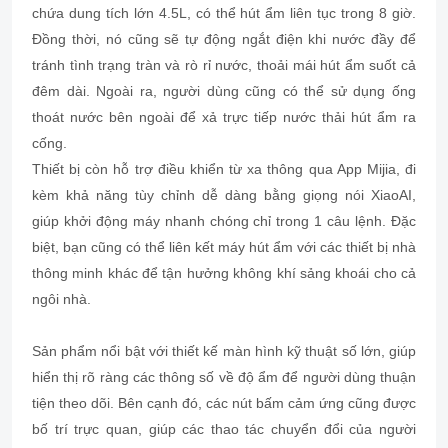
chứa dung tích lớn 4.5L, có thể hút ẩm liên tục trong 8 giờ.
Đồng thời, nó cũng sẽ tự động ngắt điện khi nước đầy để
tránh tình trạng tràn và rò rỉ nước, thoải mái hút ẩm suốt cả
đêm dài. Ngoài ra, người dùng cũng có thể sử dụng ống
thoát nước bên ngoài để xả trực tiếp nước thải hút ẩm ra
cống.
Thiết bị còn hỗ trợ điều khiển từ xa thông qua App Mijia, đi
kèm khả năng tùy chỉnh dễ dàng bằng giọng nói XiaoAI,
giúp khởi động máy nhanh chóng chỉ trong 1 câu lệnh. Đặc
biệt, bạn cũng có thể liên kết máy hút ẩm với các thiết bị nhà
thông minh khác để tận hưởng không khí sảng khoái cho cả
ngôi nhà.
Sản phẩm nổi bật với thiết kế màn hình kỹ thuật số lớn, giúp
hiển thị rõ ràng các thông số về độ ẩm để người dùng thuận
tiện theo dõi. Bên cạnh đó, các nút bấm cảm ứng cũng được
bố trí trực quan, giúp các thao tác chuyển đổi của người