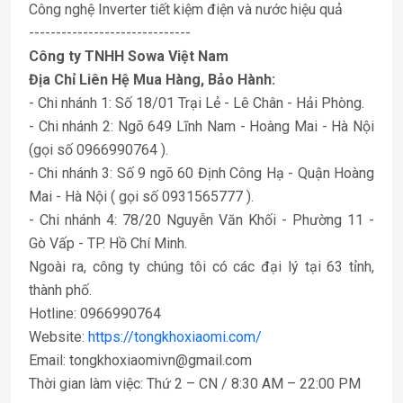
Công nghệ Inverter tiết kiệm điện và nước hiệu quả
------------------------------
Công ty TNHH Sowa Việt Nam
Địa Chỉ Liên Hệ Mua Hàng, Bảo Hành:
- Chi nhánh 1: Số 18/01 Trại Lẻ - Lê Chân - Hải Phòng.
- Chi nhánh 2: Ngõ 649 Lĩnh Nam - Hoàng Mai - Hà Nội
(gọi số 0966990764 ).
- Chi nhánh 3: Số 9 ngõ 60 Định Công Hạ - Quận Hoàng
Mai - Hà Nội ( gọi số 0931565777 ).
- Chi nhánh 4: 78/20 Nguyễn Văn Khối - Phường 11 -
Gò Vấp - TP. Hồ Chí Minh.
Ngoài ra, công ty chúng tôi có các đại lý tại 63 tỉnh,
thành phố.
Hotline: 0966990764
Website:
https://tongkhoxiaomi.com/
Email: tongkhoxiaomivn@gmail.com
Thời gian làm việc: Thứ 2 – CN / 8:30 AM – 22:00 PM